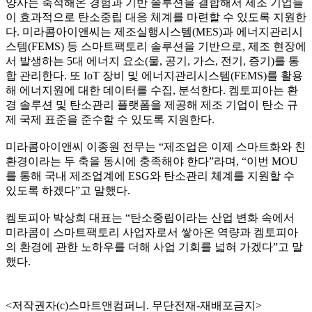
양사는 축적해온 경험과 기반 솔루션을 결합해서 제조 기업들
이 효과적으로 탄소중립 대응 체계를 마련할 수 있도록 지원한
다. 미라콤아이앤씨는 제조실행시스템(MES)과 에너지관리시
스템(FEMS) 등 스마트팩토리 솔루션을 기반으로, 제조 현장에
서 발생하는 5대 에너지 요소(물, 공기, 가스, 전기, 증기)를 통
합 관리한다. 또 IoT 장비 및 에너지관리시스템(FEMS)를 활용
해 에너지원에 대한 데이터를 수집, 분석한다. 켐토피아는 환
경 솔루션 및 탄소관리 플랫폼을 제공해 제조 기업이 탄소 규
제 국제 표준을 준수할 수 있도록 지원한다.
미라콤아이앤씨 이종원 전무는 “제조업은 이제 스마트화와 친
환경이라는 두 축을 동시에 충족해야 한다”라며, “이번 MOU
를 통해 국내 제조업계에 ESG와 탄소관리 체계를 지원할 수
있도록 하겠다”고 말했다.
켐토피아 박상희 대표는 “탄소중립이라는 산업 변화 속에서
미라콤이 스마트팩토리 사업자로서 쌓아온 역량과 켐토피아
의 환경에 관한 노하우를 더해 사업 기회를 넓혀 가겠다”고 말
했다.
<저작권자(c)스마트앤컴퍼니. 무단전재-재배포금지>