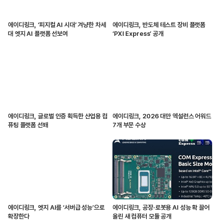
에이디링크, ‘피지컬 AI 시대’ 겨냥한 차세
에이디링크, 반도체 테스트 장비 플랫폼
대 엣지 AI 플랫폼 선보여
‘PXI Express’ 공개
에이디링크, 글로벌 인증 획득한 산업용 컴
에이디링크, 2026 대만 엑설런스 어워드
퓨팅 플랫폼 선봬
7개 부문 수상
에이디링크, 엣지 AI를 ‘서버급 성능’으로
에이디링크, 공장·로봇용 AI 성능 확 끌어
확장한다
올린 새 컴퓨터 모듈 공개