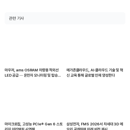
관련 기사
마우저, ams OSRAM 차량용 적외선
메가존클라우드, AI·클라우드 기술 및 혁
LED 공급 ··· 운전자 모니터링 및 탑승자
신 교육 통해 글로벌 인재 양성한다
감지 지원
마이크로칩, 고성능 PCIe® Gen 6 스토
삼성전자, FMS 2026서 차세대 3D 메
리지 아키텍처 시연해
모리 공개하며 미래 비전 제시