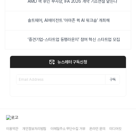
AMD 잭 후인 부사장, IFA 2026 개막 기조연설 맡는다
솔트웨어, AI에이전트 ‘아마존 퀵 AI 워크숍’ 개최해
‘중견기업-스타트업 동행라운지’ 참여 혁신 스타트업 모집
뉴스레터 구독신청
구독
이용약관
개인정보처리방침
이메일주소 무단수집 거부
온라인 문의
미디어킷