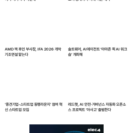
AMD 잭 후인 부사장, IFA 2026 개막
솔트웨어, AI에이전트 ‘아마존 퀵 AI 워크
기조연설 맡는다
숍’ 개최해
‘중견기업-스타트업 동행라운지’ 참여 혁
레드햇, AI 안전·거버넌스 자동화 오픈소
신 스타트업 모집
스 프로젝트 ‘아사고’ 출범한다