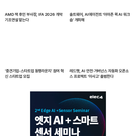
AMD 잭 후인 부사장, IFA 2026 개막
솔트웨어, AI에이전트 ‘아마존 퀵 AI 워크
기조연설 맡는다
숍’ 개최해
‘중견기업-스타트업 동행라운지’ 참여 혁
레드햇, AI 안전·거버넌스 자동화 오픈소
신 스타트업 모집
스 프로젝트 ‘아사고’ 출범한다