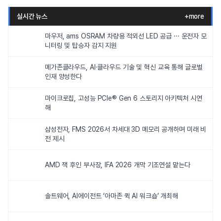
실시간 뉴스
+more
마우저, ams OSRAM 차량용 적외선 LED 공급 ··· 운전자 모
니터링 및 탑승자 감지 지원
메가존클라우드, AI·클라우드 기술 및 혁신 교육 통해 글로벌
인재 양성한다
마이크로칩, 고성능 PCIe® Gen 6 스토리지 아키텍처 시연
해
삼성전자, FMS 2026서 차세대 3D 메모리 공개하며 미래 비
전 제시
AMD 잭 후인 부사장, IFA 2026 개막 기조연설 맡는다
솔트웨어, AI에이전트 ‘아마존 퀵 AI 워크숍’ 개최해