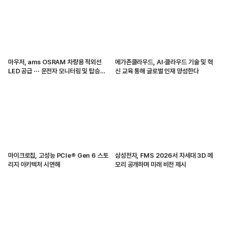
마우저, ams OSRAM 차량용 적외선
메가존클라우드, AI·클라우드 기술 및 혁
LED 공급 ··· 운전자 모니터링 및 탑승자
신 교육 통해 글로벌 인재 양성한다
감지 지원
마이크로칩, 고성능 PCIe® Gen 6 스토
삼성전자, FMS 2026서 차세대 3D 메
리지 아키텍처 시연해
모리 공개하며 미래 비전 제시