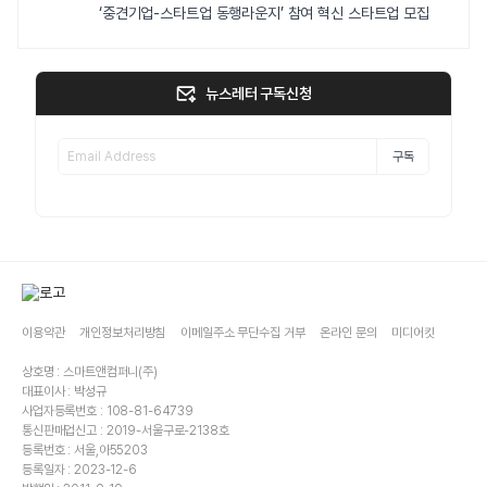
‘중견기업-스타트업 동행라운지’ 참여 혁신 스타트업 모집
뉴스레터 구독신청
구독
이용약관
개인정보처리방침
이메일주소 무단수집 거부
온라인 문의
미디어킷
상호명 : 스마트앤컴퍼니(주)
대표이사 : 박성규
사업자등록번호 : 108-81-64739
통신판매업신고 : 2019-서울구로-2138호
등록번호 : 서울,아55203
등록일자 : 2023-12-6