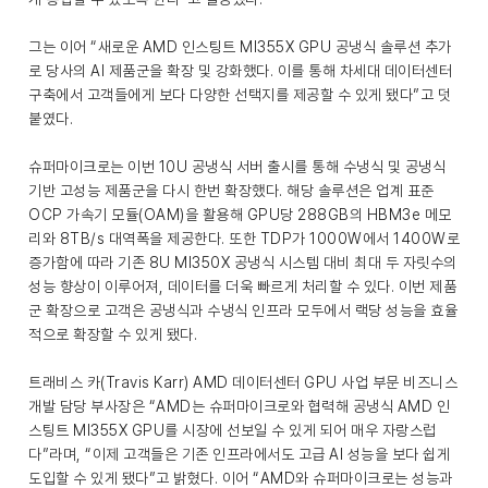
그는 이어 “새로운 AMD 인스팅트 MI355X GPU 공냉식 솔루션 추가
로 당사의 AI 제품군을 확장 및 강화했다. 이를 통해 차세대 데이터센터
구축에서 고객들에게 보다 다양한 선택지를 제공할 수 있게 됐다”고 덧
붙였다.
슈퍼마이크로는 이번 10U 공냉식 서버 출시를 통해 수냉식 및 공냉식
기반 고성능 제품군을 다시 한번 확장했다. 해당 솔루션은 업계 표준
OCP 가속기 모듈(OAM)을 활용해 GPU당 288GB의 HBM3e 메모
리와 8TB/s 대역폭을 제공한다. 또한 TDP가 1000W에서 1400W로
증가함에 따라 기존 8U MI350X 공냉식 시스템 대비 최대 두 자릿수의
성능 향상이 이루어져, 데이터를 더욱 빠르게 처리할 수 있다. 이번 제품
군 확장으로 고객은 공냉식과 수냉식 인프라 모두에서 랙당 성능을 효율
적으로 확장할 수 있게 됐다.
트래비스 카(Travis Karr) AMD 데이터센터 GPU 사업 부문 비즈니스
개발 담당 부사장은 “AMD는 슈퍼마이크로와 협력해 공냉식 AMD 인
스팅트 MI355X GPU를 시장에 선보일 수 있게 되어 매우 자랑스럽
다”라며, “이제 고객들은 기존 인프라에서도 고급 AI 성능을 보다 쉽게
도입할 수 있게 됐다”고 밝혔다. 이어 “AMD와 슈퍼마이크로는 성능과