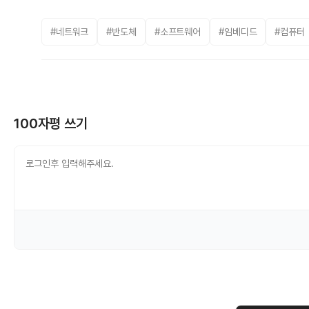
#네트워크
#반도체
#소프트웨어
#임베디드
#컴퓨터
100자평 쓰기