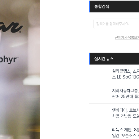
통합검색
전체기사 목록보
실시간 뉴스
실리콘랩스, 초
스 LE SoC 'BG
IoT 기기 전력
지리자동차그룹,
판매 25만대 돌파
속 증가세
엔비디아, 로보
차용 개방형 모델
슈퍼’ 상업적 이
리눅스 재단, 8
일간 ‘오픈소스 