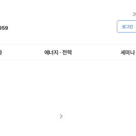
2
로그인
1959
화
에너지 · 전력
세미나