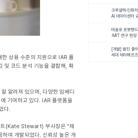
최
크루셜텍·인화자
AI 데이터센터 
사업비 5조원 
테솔로 로봇핸드
·MIT 연구 현
로벌 로봇학습 
화
[개발] 발진 출력
세대 테라헤르츠
 대한 상용 수준의 지원으로 IAR 플
이스
 및 코드 분석 기능을 결합해, 확
으로 잘 알려져 있으며, 다양한 임베디
에 기여하고 있다. IAR 플랫폼을
었다.
Kate Stewart) 부사장은 “제
대응하여 개발되었다. 신뢰성 높은 개